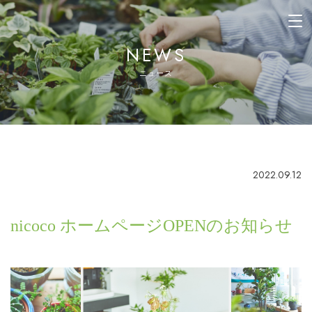
晴香園 | 緑と花の企画設計
施工管理 観葉植物のレンタ
ル 販売 園芸 造園
NEWS
ニュース
2022.09.12
nicoco ホームページOPENのお知らせ