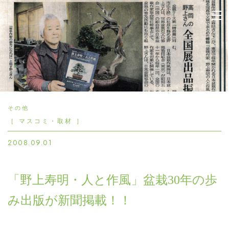
晴香園 | 緑と花の企画設計
施工管理 観葉植物のレンタ
ル 販売 園芸 造園
その他
［ マスコミ・取材 ］
2008.09.01
「野上寿明・人と作風」盆栽30年の歩
み出版が新聞掲載！！