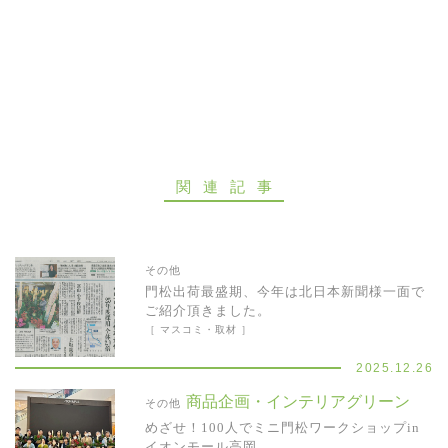
お問い合わせ
関連記事
その他
門松出荷最盛期、今年は北日本新聞様一面で
ご紹介頂きました。
［ マスコミ・取材 ］
2025.12.26
商品企画・インテリアグリーン
その他
めざせ！100人でミニ門松ワークショップin
イオンモール高岡