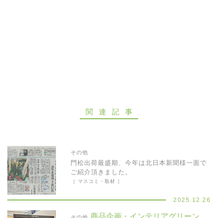
お問い合わせ
関連記事
その他
門松出荷最盛期、今年は北日本新聞様一面で
ご紹介頂きました。
［ マスコミ・取材 ］
2025.12.26
商品企画・インテリアグリーン
その他