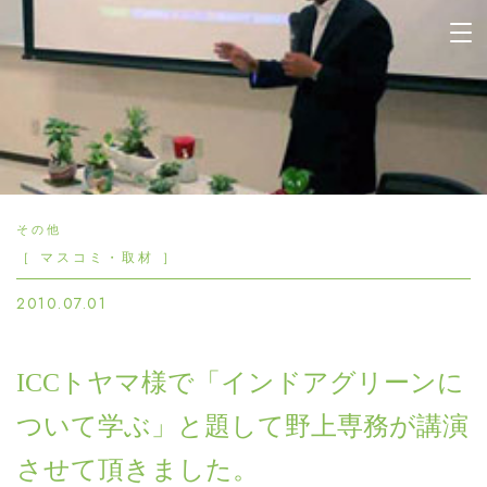
晴香園 | 緑と花の企画設計
施工管理 観葉植物のレンタ
ル 販売 園芸 造園
その他
［ マスコミ・取材 ］
2010.07.01
ICCトヤマ様で「インドアグリーンに
ついて学ぶ」と題して野上専務が講演
させて頂きました。