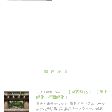
お問い合わせ
関連記事
［ 室内緑化 ］
［ 屋上
［ 人工樹木・造花 ］
緑化・壁面緑化 ］
過去と未来をつなぐ -塩谷メモリアルホール-
ホールを印象づけるグリーンウォール完成
オフィス・ワーキングスペー