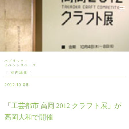
晴香園 | 緑と花の企画設計
施工管理 観葉植物のレンタ
ル 販売 園芸 造園
パブリック・
イベントスペース
［ 室内緑化 ］
2012.10.08
「工芸都市 高岡 2012 クラフト展」が
高岡大和で開催