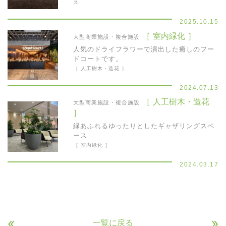
ス
2025.10.15
［ 室内緑化 ］
大型商業施設・複合施設
人気のドライフラワーで演出した癒しのフー
ドコートです。
［ 人工樹木・造花 ］
2024.07.13
［ 人工樹木・造花
大型商業施設・複合施設
］
緑あふれるゆったりとしたギャザリングスペ
ース
［ 室内緑化 ］
2024.03.17
«
»
一覧に戻る