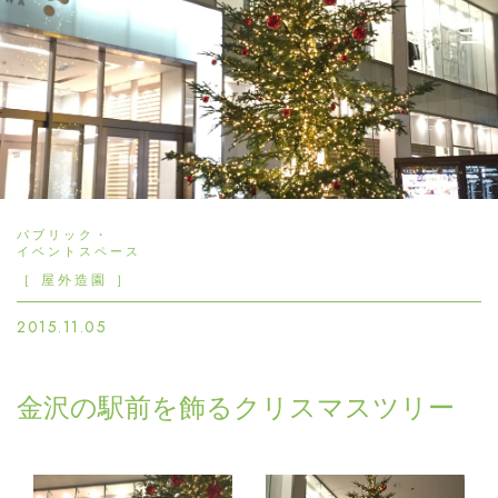
晴香園 | 緑と花の企画設計
施工管理 観葉植物のレンタ
ル 販売 園芸 造園
パブリック・
イベントスペース
［ 屋外造園 ］
2015.11.05
金沢の駅前を飾るクリスマスツリー