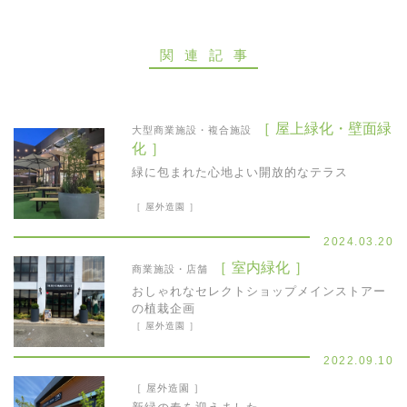
お問い合わせ
関連記事
［ 屋上緑化・壁面緑
大型商業施設・複合施設
化 ］
緑に包まれた心地よい開放的なテラス
［ 屋外造園 ］
2024.03.20
［ 室内緑化 ］
商業施設・店舗
おしゃれなセレクトショップメインストアー
の植栽企画
［ 屋外造園 ］
2022.09.10
［ 屋外造園 ］