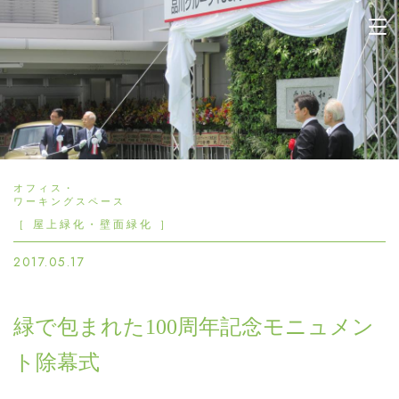
晴香園 | 緑と花の企画設計
施工管理 観葉植物のレンタ
ル 販売 園芸 造園
オフィス・
ワーキングスペース
［ 屋上緑化・壁面緑化 ］
2017.05.17
緑で包まれた100周年記念モニュメン
ト除幕式