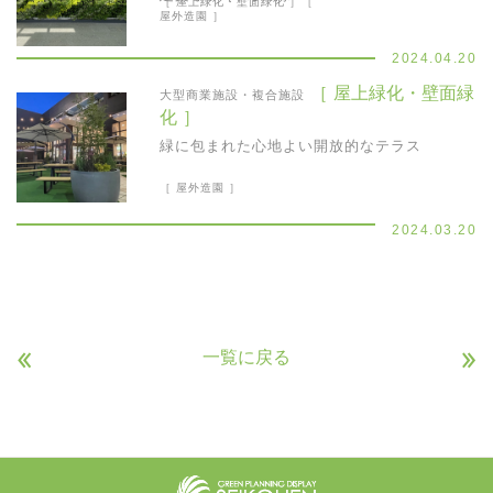
［ 屋上緑化・壁面緑化 ］［
屋外造園 ］
2024.04.20
［ 屋上緑化・壁面緑
大型商業施設・複合施設
化 ］
緑に包まれた心地よい開放的なテラス
［ 屋外造園 ］
2024.03.20
«
»
一覧に戻る