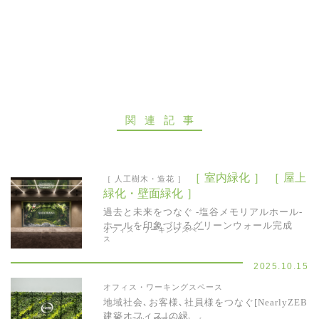
お問い合わせ
関連記事
［ 室内緑化 ］
［ 屋上
［ 人工樹木・造花 ］
緑化・壁面緑化 ］
過去と未来をつなぐ -塩谷メモリアルホール-
ホールを印象づけるグリーンウォール完成
オフィス・ワーキングスペー
ス
2025.10.15
オフィス・ワーキングスペース
地域社会､お客様､社員様をつなぐ[NearlyZEB
建築オフィス｣の緑