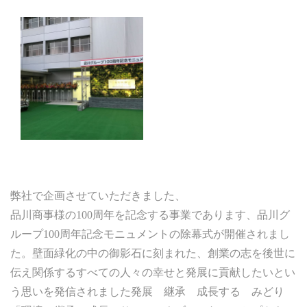
弊社で企画させていただきました、
品川商事様の
100
周年を記念する事業であります、品川グ
ループ
100
周年記念モニュメントの除幕式が開催されまし
た。
壁面緑化の中の御影石に刻まれた、創業の志を後世に
伝え関係するすべての人々の幸せと発展に貢献したいとい
う思いを発信されました発展 継承 成長する みどり